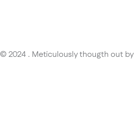
© 2024 . Meticulously thougth out by
!PAF