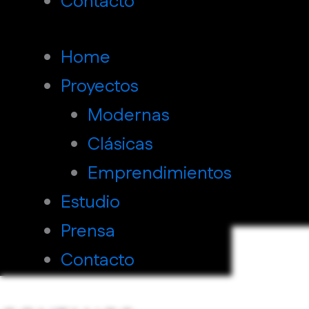
Contacto
LAKER HOUSE
H
Home
ANGULAR HOUSE
Proyectos
SUNSET HILLS HOUSE
Modernas
Clásicas
NATURE HOUSE
I
Emprendimientos
Estudio
TIGER HOUSE
Prensa
Contacto
HELIX HOUSE