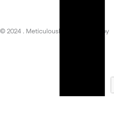
© 2024 . Meticulously thougth out by
!PAF
Edit Template