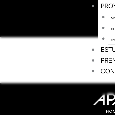
PRO
M
CL
EM
EST
PRE
CON
HO