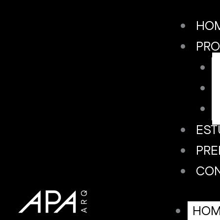
Skip
HO
to
PRO
content
EST
PRE
CO
HOM