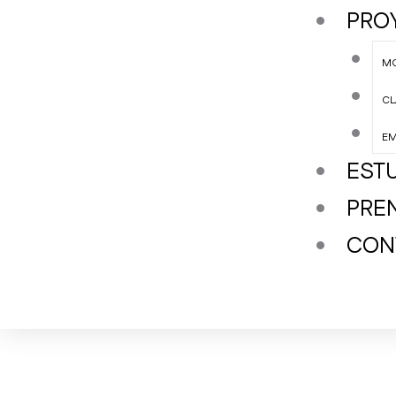
PRO
M
CL
EM
EST
PRE
CON