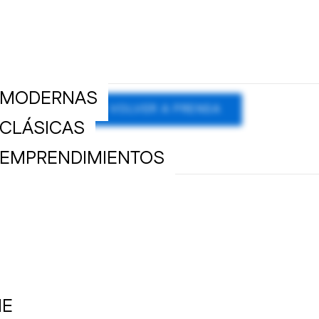
ME
YECTOS
MODERNAS
< VOLVER A PRENSA
CLÁSICAS
EMPRENDIMIENTOS
UDIO
NSA
NTACTO
E