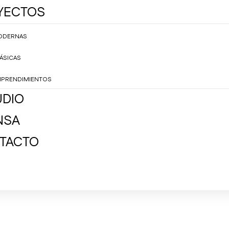
YECTOS
ODERNAS
ÁSICAS
Home
Proyectos
Estudio
Prensa
Contacto
PRENDIMIENTOS
UDIO
NSA
TACTO