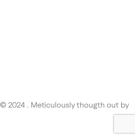
© 2024 . Meticulously thougth out by
!PAF