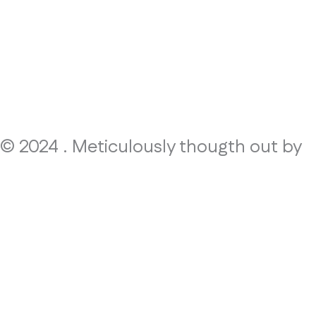
© 2024 . Meticulously thougth out by
!PAF