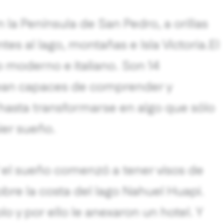
n la Península de San Pedro, a orillas
es al lago, montañas e Isla Victoria.El
o moderno e italiano. Son 14
 sean capaces de comprender y
 hasta transformarse en algo que sólo
ier sueño.
Y el sueño comenzó a tener visos de
bre la costa del lago Nahuel Huapi.
o y por ello le anexaron un hotel. Y