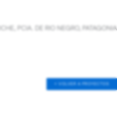
CHE, PCIA. DE RIO NEGRO, PATAGONIA
< VOLVER A PROYECTOS