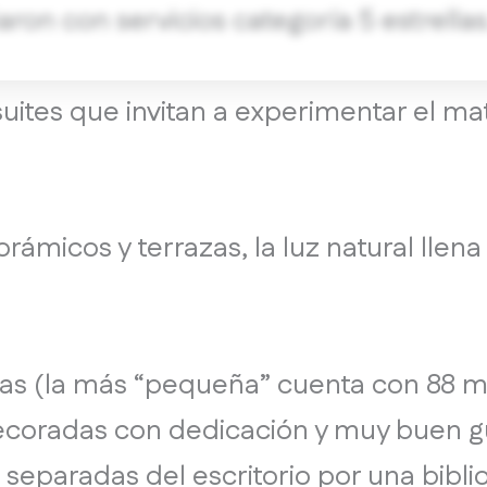
aron con servicios categoría 5 estrellas
uites que invitan a experimentar el ma
rámicos y terrazas, la luz natural llena
as (la más “pequeña” cuenta con 88 me
ecoradas con dedicación y muy buen gu
eparadas del escritorio por una bibliot