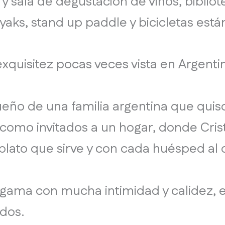
y sala de degustación de vinos, bibliote
ayaks, stand up paddle y bicicletas est
xquisitez pocas veces vista en Argenti
sueño de una familia argentina que quis
como invitados a un hogar, donde Crist
plato que sirve y con cada huésped al q
a gama con mucha intimidad y calidez, 
idos.