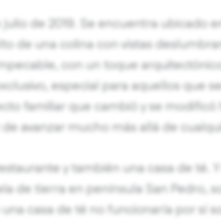
de julio de 2019. Se encuentra ubicado e
to de una colina con vistas deslumbrant
 impecable, con un toque arquitectónic
exclusivo, especial para aquellos que
yecto familiar que cambió y se modificó
z de avanzar mucho más allá de cualqu
restaurante y también una casa de té. 
a de tierra en península San Pedro, so
na casa de té no funcionaría por sí sol