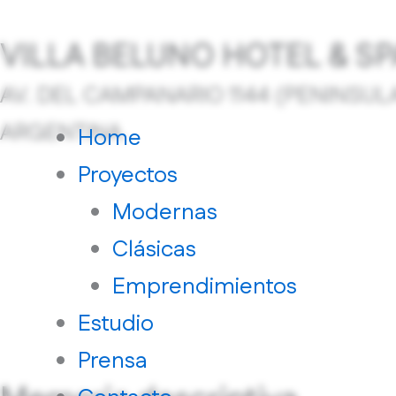
Skip
VILLA BELUNO HOTEL & SP
to
content
AV. DEL CAMPANARIO 1144 (PENINSUL
ARGENTINA.
Home
Proyectos
Modernas
Clásicas
Emprendimientos
Estudio
Prensa